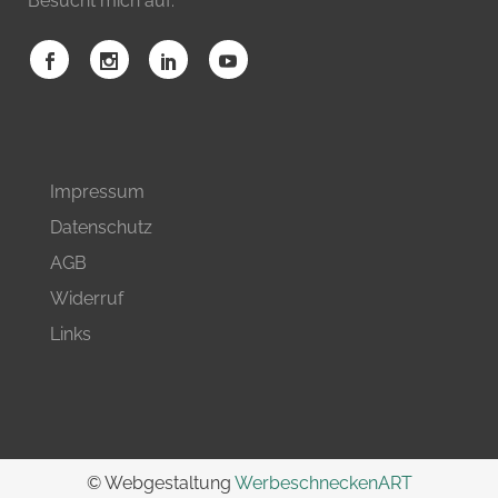
Besucht mich auf:
Impressum
Datenschutz
AGB
Widerruf
Links
© Webgestaltung
WerbeschneckenART